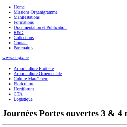
Home
Missions Organigramme
Manifestations
Formations
Documentation et Publication
R&D
Collections
Contact
Partenaires
www.cthgx.be
Arboriculture Fruitière
Arboriculture Ornementale
Culture Maraîchère
Floriculture
Hortiforum
CTA
Logistique
Journées Portes ouvertes 3 & 4