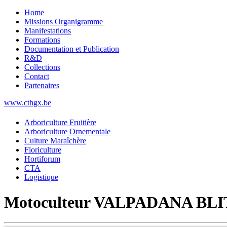
Home
Missions Organigramme
Manifestations
Formations
Documentation et Publication
R&D
Collections
Contact
Partenaires
www.cthgx.be
Arboriculture Fruitière
Arboriculture Ornementale
Culture Maraîchère
Floriculture
Hortiforum
CTA
Logistique
Motoculteur VALPADANA BLI